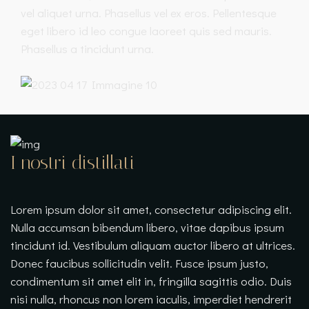
vel aliquet urna. Phasellus vel ex eros. Pellentesque
eget libero id leo congue laoreet quis sed mauris.
Phasellus a tincidunt urna.
I nostri distillati
Lorem ipsum dolor sit amet, consectetur adipiscing elit.
Nulla accumsan bibendum libero, vitae dapibus ipsum
tincidunt id. Vestibulum aliquam auctor libero at ultrices.
Donec faucibus sollicitudin velit. Fusce ipsum justo,
condimentum sit amet elit in, fringilla sagittis odio. Duis
nisi nulla, rhoncus non lorem iaculis, imperdiet hendrerit