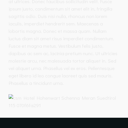
at ultrices. Donec faucibus sollicitudin velit. Fusce
ipsum justo, condimentum sit amet elit in, fringilla
sagittis odio. Duis nisi nulla, rhoncus non lorem
iaculis, imperdiet hendrerit sem. Maecenas a
lobortis magna. Donec et massa quam. Nullam
luctus diam sit amet risus imperdiet condimentum.
Fusce et magna metus. Vestibulum felis justo,
dapibus ac sem ac, lacinia pretium nunc. Ut ultricies
molestie arcu, nec malesuada tortor aliquet in. Sed
vel aliquet urna. Phasellus vel ex eros. Pellentesque
eget libero id leo congue laoreet quis sed mauris.
Phasellus a tincidunt urna.