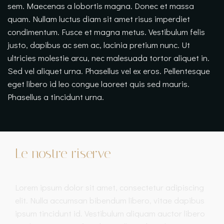
sem. Maecenas a lobortis magna. Donec et massa
quam. Nullam luctus diam sit amet risus imperdiet
condimentum. Fusce et magna metus. Vestibulum felis
justo, dapibus ac sem ac, lacinia pretium nunc. Ut
ultricies molestie arcu, nec malesuada tortor aliquet in.
Sed vel aliquet urna. Phasellus vel ex eros. Pellentesque
eget libero id leo congue laoreet quis sed mauris.
Phasellus a tincidunt urna.
Le nostre riserve
Lorem ipsum dolor sit amet, consectetur adipiscing
elit. Nulla accumsan bibendum libero, vitae dapibus
ipsum tincidunt id. Vestibulum aliquam auctor libero