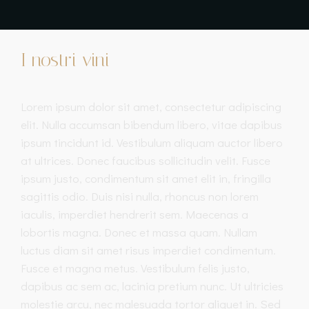
I nostri vini
Lorem ipsum dolor sit amet, consectetur adipiscing
elit. Nulla accumsan bibendum libero, vitae dapibus
ipsum tincidunt id. Vestibulum aliquam auctor libero
at ultrices. Donec faucibus sollicitudin velit. Fusce
ipsum justo, condimentum sit amet elit in, fringilla
sagittis odio. Duis nisi nulla, rhoncus non lorem
iaculis, imperdiet hendrerit sem. Maecenas a
lobortis magna. Donec et massa quam. Nullam
luctus diam sit amet risus imperdiet condimentum.
Fusce et magna metus. Vestibulum felis justo,
dapibus ac sem ac, lacinia pretium nunc. Ut ultricies
molestie arcu, nec malesuada tortor aliquet in. Sed