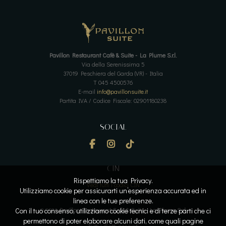
Pavillon Restaurant Cafè & Suite - La Plume S.r.l.
Via della Serenissima 5
37019 Peschiera del Garda (VR) - Italia
T 045 4500576
E-mail
info@pavillonsuite.it
Partita IVA / Codice Fiscale: 02901180238
SOCIAL
CIN
Rispettiamo la tua Privacy.
Vedi tutti i codici CIN
Utilizziamo cookie per assicurarti un’esperienza accurata ed in
linea con le tue preferenze.
Con il tuo consenso, utilizziamo cookie tecnici e di terze parti che ci
© 2026
Pavillon Restaurant Cafè & Suite - La Plume S.r.l.
permettono di poter elaborare alcuni dati, come quali pagine