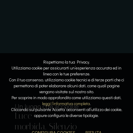
Rispettiamo la tua Privacy.
Utilizziamo cookie per assicurarti un’esperienza accurata ed in
linea con le tue preferenze.
Con il tuo consenso, utilizziamo cookie tecnici e di terze parti che ci
permettono di poter elaborare alcuni dati, come quali pagine
vengono visitate sul nostro sito.
Lo spazio diventa respiro
Dove l’acqua racconta la storia
Per scoprire in modo approfondito come utilizziamo questi dati,
Linee
Riflessi
leggi l’informativa completa
.
Il lusso del tempo per sé
Sospesi tra cielo e lago
Un luogo che accoglie
Cliccando sul pulsante ‘Accetta’ acconsenti all’utilizzo dei cookie,
Luce
pure. Armonia
lenti. Pietra e
Acqua che
Calore, silenzio,
oppure configura le diverse tipologie.
Il gusto come emozione
morbida. Silenzio
leggera. La
luce
accarezza. Orizzonti
respiro. La pace
Sapori che
CONFIGURA COOKIES
RIFIUTA