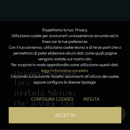
Rispettiamo la tua Privacy.
Utilizziamo cookie per assicurarti un’esperienza accurata ed in
linea con le tue preferenze.
Con il tuo consenso, utilizziamo cookie tecnici e di terze parti che ci
permettono di poter elaborare alcuni dati, come quali pagine
vengono visitate sul nostro sito.
Lo spazio diventa respiro
Dove l’acqua racconta la storia
Per scoprire in modo approfondito come utilizziamo questi dati,
Linee
Riflessi
leggi l’informativa completa
.
Il lusso del tempo per sé
Sospesi tra cielo e lago
Un luogo che accoglie
Cliccando sul pulsante ‘Accetta’ acconsenti all’utilizzo dei cookie,
Luce
pure. Armonia
lenti. Pietra e
Acqua che
Calore, silenzio,
oppure configura le diverse tipologie.
Il gusto come emozione
morbida. Silenzio
leggera. La
luce
accarezza. Orizzonti
respiro. La pace
Sapori che
CONFIGURA COOKIES
RIFIUTA
che avvolge. Qui
bellezza prende
dialogano. La
aperti. Un
diventa
parlano. L’esperienza
tutto rallenta.
forma.
quiete si posa.
istante sospeso.
presenza.
inizia qui.
ACCETTA