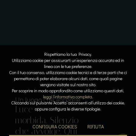
Rispettiamo la tua Privacy.
Utilizziamo cookie per assicurarti un’esperienza accurata ed in
linea con le tue preferenze.
Con il tuo consenso, utilizziamo cookie tecnici e di terze parti che ci
permettono di poter elaborare alcuni dati, come quali pagine
vengono visitate sul nostro sito.
Lo spazio diventa respiro
Dove l’acqua racconta la storia
Per scoprire in modo approfondito come utilizziamo questi dati,
Linee
Riflessi
leggi l’informativa completa
.
Il lusso del tempo per sé
Sospesi tra cielo e lago
Un luogo che accoglie
Cliccando sul pulsante ‘Accetta’ acconsenti all’utilizzo dei cookie,
Luce
pure. Armonia
lenti. Pietra e
Acqua che
Calore, silenzio,
oppure configura le diverse tipologie.
Il gusto come emozione
morbida. Silenzio
leggera. La
luce
accarezza. Orizzonti
respiro. La pace
Sapori che
CONFIGURA COOKIES
RIFIUTA
che avvolge. Qui
bellezza prende
dialogano. La
aperti. Un
diventa
parlano. L’esperienza