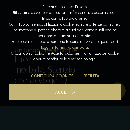
Rispettiamo la tua Privacy.
Utilizziamo cookie per assicurarti un’esperienza accurata ed in
linea con le tue preferenze.
Con il tuo consenso, utilizziamo cookie tecnici e di terze parti che ci
permettono di poter elaborare alcuni dati, come quali pagine
vengono visitate sul nostro sito.
Lo spazio diventa respiro
Dove l’acqua racconta la storia
Per scoprire in modo approfondito come utilizziamo questi dati,
Linee
Riflessi
leggi l’informativa completa
.
Il lusso del tempo per sé
Sospesi tra cielo e lago
Un luogo che accoglie
Cliccando sul pulsante ‘Accetta’ acconsenti all’utilizzo dei cookie,
Luce
pure. Armonia
lenti. Pietra e
Acqua che
Calore, silenzio,
oppure configura le diverse tipologie.
Il gusto come emozione
morbida. Silenzio
leggera. La
luce
accarezza. Orizzonti
respiro. La pace
Sapori che
CONFIGURA COOKIES
RIFIUTA
che avvolge. Qui
bellezza prende
dialogano. La
aperti. Un
diventa
parlano. L’esperienza
tutto rallenta.
forma.
quiete si posa.
istante sospeso.
presenza.
inizia qui.
ACCETTA