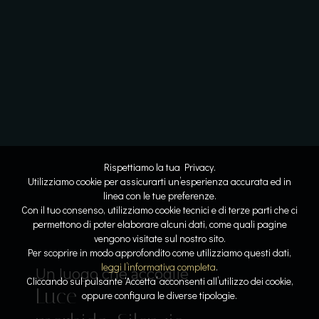
Rispettiamo la tua Privacy.
Utilizziamo cookie per assicurarti un’esperienza accurata ed in
linea con le tue preferenze.
Con il tuo consenso, utilizziamo cookie tecnici e di terze parti che ci
permettono di poter elaborare alcuni dati, come quali pagine
vengono visitate sul nostro sito.
Lo spazio diventa respiro
Dove l’acqua racconta la storia
Per scoprire in modo approfondito come utilizziamo questi dati,
Linee
Riflessi
leggi l’informativa completa
.
Il lusso del tempo per sé
Sospesi tra cielo e lago
Un luogo che accoglie
Cliccando sul pulsante ‘Accetta’ acconsenti all’utilizzo dei cookie,
Luce
pure. Armonia
lenti. Pietra e
Acqua che
Calore, silenzio,
oppure configura le diverse tipologie.
Il gusto come emozione