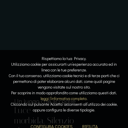
Rispettiamo la tua Privacy.
Utilizziamo cookie per assicurarti un’esperienza accurata ed in
linea con le tue preferenze.
Con il tuo consenso, utilizziamo cookie tecnici e di terze parti che ci
permettono di poter elaborare alcuni dati, come quali pagine
vengono visitate sul nostro sito.
Lo spazio diventa respiro
Dove l’acqua racconta la storia
Per scoprire in modo approfondito come utilizziamo questi dati,
Linee
Riflessi
leggi l’informativa completa
.
Il lusso del tempo per sé
Sospesi tra cielo e lago
Un luogo che accoglie
Cliccando sul pulsante ‘Accetta’ acconsenti all’utilizzo dei cookie,
Luce
pure. Armonia
lenti. Pietra e
Acqua che
Calore, silenzio,
oppure configura le diverse tipologie.
Il gusto come emozione
morbida. Silenzio
leggera. La
luce
accarezza. Orizzonti
respiro. La pace
Sapori che
CONFIGURA COOKIES
RIFIUTA