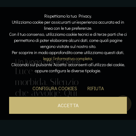
Rispettiamo la tua Privacy.
Utilizziamo cookie per assicurarti un’esperienza accurata ed in
linea con le tue preferenze.
Con il tuo consenso, utilizziamo cookie tecnici e di terze parti che ci
permettono di poter elaborare alcuni dati, come quali pagine
vengono visitate sul nostro sito.
Lo spazio diventa respiro
Dove l’acqua racconta la storia
Per scoprire in modo approfondito come utilizziamo questi dati,
Linee
Riflessi
leggi l’informativa completa
.
Il lusso del tempo per sé
Sospesi tra cielo e lago
Un luogo che accoglie
Cliccando sul pulsante ‘Accetta’ acconsenti all’utilizzo dei cookie,
Luce
pure. Armonia
lenti. Pietra e
Acqua che
Calore, silenzio,
oppure configura le diverse tipologie.
Il gusto come emozione
morbida. Silenzio
leggera. La
luce
accarezza. Orizzonti
respiro. La pace
Sapori che
CONFIGURA COOKIES
RIFIUTA
che avvolge. Qui
bellezza prende
dialogano. La
aperti. Un
diventa
parlano. L’esperienza
tutto rallenta.
forma.
quiete si posa.
istante sospeso.
presenza.
inizia qui.
ACCETTA