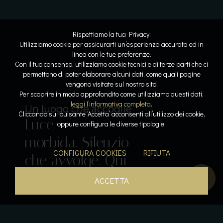
Rispettiamo la tua Privacy.
Utilizziamo cookie per assicurarti un’esperienza accurata ed in
linea con le tue preferenze.
Con il tuo consenso, utilizziamo cookie tecnici e di terze parti che ci
permettono di poter elaborare alcuni dati, come quali pagine
vengono visitate sul nostro sito.
Lo spazio diventa respiro
Dove l’acqua racconta la storia
Per scoprire in modo approfondito come utilizziamo questi dati,
Linee
Riflessi
leggi l’informativa completa
.
Il lusso del tempo per sé
Sospesi tra cielo e lago
Un luogo che accoglie
Cliccando sul pulsante ‘Accetta’ acconsenti all’utilizzo dei cookie,
Luce
pure. Armonia
lenti. Pietra e
Acqua che
Calore, silenzio,
oppure configura le diverse tipologie.
Il gusto come emozione
morbida. Silenzio
leggera. La
luce
accarezza. Orizzonti
respiro. La pace
Sapori che
CONFIGURA COOKIES
RIFIUTA
che avvolge. Qui
bellezza prende
dialogano. La
aperti. Un
diventa
parlano. L’esperienza
tutto rallenta.
forma.
quiete si posa.
istante sospeso.
presenza.
inizia qui.
ACCETTA