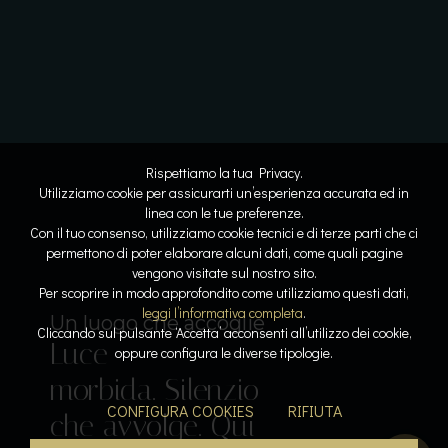
Rispettiamo la tua Privacy.
Utilizziamo cookie per assicurarti un’esperienza accurata ed in
linea con le tue preferenze.
Con il tuo consenso, utilizziamo cookie tecnici e di terze parti che ci
permettono di poter elaborare alcuni dati, come quali pagine
vengono visitate sul nostro sito.
Lo spazio diventa respiro
Dove l’acqua racconta la storia
Per scoprire in modo approfondito come utilizziamo questi dati,
Linee
Riflessi
leggi l’informativa completa
.
Il lusso del tempo per sé
Sospesi tra cielo e lago
Un luogo che accoglie
Cliccando sul pulsante ‘Accetta’ acconsenti all’utilizzo dei cookie,
Luce
pure. Armonia
lenti. Pietra e
Acqua che
Calore, silenzio,
oppure configura le diverse tipologie.
Il gusto come emozione
morbida. Silenzio
leggera. La
luce
accarezza. Orizzonti
respiro. La pace
Sapori che
CONFIGURA COOKIES
RIFIUTA
che avvolge. Qui
bellezza prende
dialogano. La
aperti. Un
diventa
parlano. L’esperienza