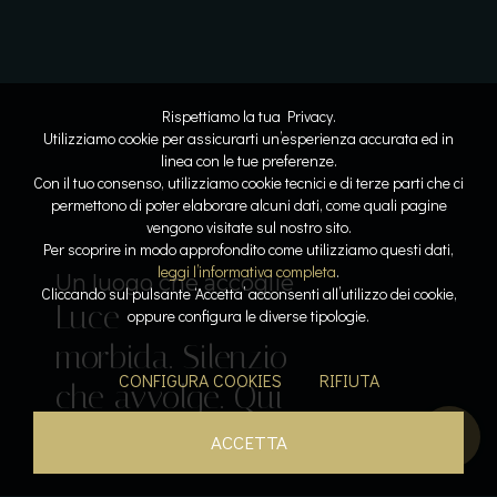
Rispettiamo la tua Privacy.
Utilizziamo cookie per assicurarti un’esperienza accurata ed in
linea con le tue preferenze.
Con il tuo consenso, utilizziamo cookie tecnici e di terze parti che ci
permettono di poter elaborare alcuni dati, come quali pagine
vengono visitate sul nostro sito.
Lo spazio diventa respiro
Dove l’acqua racconta la storia
Per scoprire in modo approfondito come utilizziamo questi dati,
Linee
Riflessi
leggi l’informativa completa
.
Il lusso del tempo per sé
Sospesi tra cielo e lago
Un luogo che accoglie
Cliccando sul pulsante ‘Accetta’ acconsenti all’utilizzo dei cookie,
Luce
pure. Armonia
lenti. Pietra e
Acqua che
Calore, silenzio,
oppure configura le diverse tipologie.
Il gusto come emozione
morbida. Silenzio
leggera. La
luce
accarezza. Orizzonti
respiro. La pace
Sapori che
CONFIGURA COOKIES
RIFIUTA
che avvolge. Qui
bellezza prende
dialogano. La
aperti. Un
diventa
parlano. L’esperienza
tutto rallenta.
forma.
quiete si posa.
istante sospeso.
presenza.
inizia qui.
ACCETTA