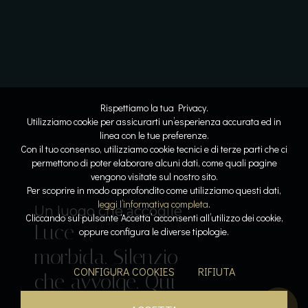
Rispettiamo la tua Privacy.
Utilizziamo cookie per assicurarti un’esperienza accurata ed in
linea con le tue preferenze.
Con il tuo consenso, utilizziamo cookie tecnici e di terze parti che ci
permettono di poter elaborare alcuni dati, come quali pagine
vengono visitate sul nostro sito.
Lo spazio diventa respiro
Dove l’acqua racconta la storia
Per scoprire in modo approfondito come utilizziamo questi dati,
Linee
Riflessi
leggi l’informativa completa
.
Il lusso del tempo per sé
Sospesi tra cielo e lago
Un luogo che accoglie
Cliccando sul pulsante ‘Accetta’ acconsenti all’utilizzo dei cookie,
Luce
pure. Armonia
lenti. Pietra e
Acqua che
Calore, silenzio,
oppure configura le diverse tipologie.
Il gusto come emozione
morbida. Silenzio
leggera. La
luce
accarezza. Orizzonti
respiro. La pace
Sapori che
CONFIGURA COOKIES
RIFIUTA
che avvolge. Qui
bellezza prende
dialogano. La
aperti. Un
diventa
parlano. L’esperienza
tutto rallenta.
forma.
quiete si posa.
istante sospeso.
presenza.
inizia qui.