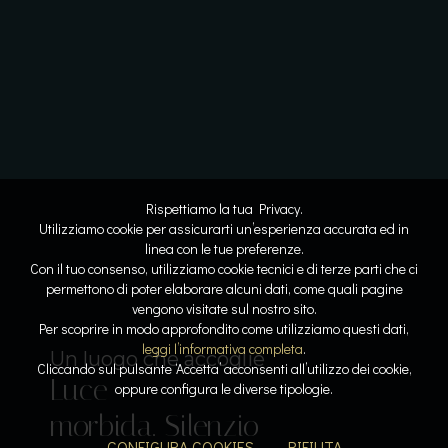
Rispettiamo la tua Privacy.
Utilizziamo cookie per assicurarti un’esperienza accurata ed in
linea con le tue preferenze.
Con il tuo consenso, utilizziamo cookie tecnici e di terze parti che ci
permettono di poter elaborare alcuni dati, come quali pagine
vengono visitate sul nostro sito.
Lo spazio diventa respiro
Dove l’acqua racconta la storia
Per scoprire in modo approfondito come utilizziamo questi dati,
Linee
Riflessi
leggi l’informativa completa
.
Il lusso del tempo per sé
Sospesi tra cielo e lago
Un luogo che accoglie
Cliccando sul pulsante ‘Accetta’ acconsenti all’utilizzo dei cookie,
Luce
pure. Armonia
lenti. Pietra e
Acqua che
Calore, silenzio,
oppure configura le diverse tipologie.
Il gusto come emozione
morbida. Silenzio
leggera. La
luce
accarezza. Orizzonti
respiro. La pace
Sapori che
CONFIGURA COOKIES
RIFIUTA