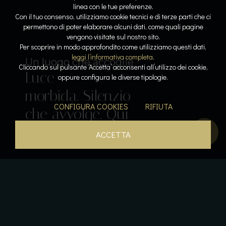
linea con le tue preferenze.
Con il tuo consenso, utilizziamo cookie tecnici e di terze parti che ci
permettono di poter elaborare alcuni dati, come quali pagine
vengono visitate sul nostro sito.
Lo spazio diventa respiro
Dove l’acqua racconta la storia
Per scoprire in modo approfondito come utilizziamo questi dati,
Linee
Riflessi
leggi l’informativa completa
.
Il lusso del tempo per sé
Sospesi tra cielo e lago
Un luogo che accoglie
Cliccando sul pulsante ‘Accetta’ acconsenti all’utilizzo dei cookie,
Luce
pure. Armonia
lenti. Pietra e
Acqua che
Calore, silenzio,
oppure configura le diverse tipologie.
Il gusto come emozione
morbida. Silenzio
leggera. La
luce
accarezza. Orizzonti
respiro. La pace
Sapori che
CONFIGURA COOKIES
RIFIUTA
che avvolge. Qui
bellezza prende
dialogano. La
aperti. Un
diventa
parlano. L’esperienza
tutto rallenta.
forma.
quiete si posa.
istante sospeso.
presenza.
inizia qui.
ACCETTA