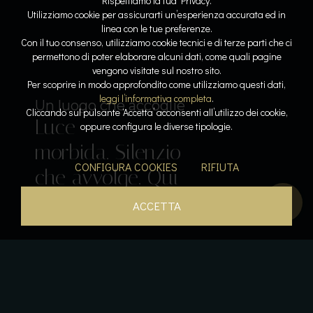
Rispettiamo la tua Privacy.
Utilizziamo cookie per assicurarti un’esperienza accurata ed in
linea con le tue preferenze.
Con il tuo consenso, utilizziamo cookie tecnici e di terze parti che ci
permettono di poter elaborare alcuni dati, come quali pagine
vengono visitate sul nostro sito.
Lo spazio diventa respiro
Dove l’acqua racconta la storia
Per scoprire in modo approfondito come utilizziamo questi dati,
Linee
Riflessi
leggi l’informativa completa
.
Il lusso del tempo per sé
Sospesi tra cielo e lago
Un luogo che accoglie
Cliccando sul pulsante ‘Accetta’ acconsenti all’utilizzo dei cookie,
Luce
pure. Armonia
lenti. Pietra e
Acqua che
Calore, silenzio,
oppure configura le diverse tipologie.
Il gusto come emozione
morbida. Silenzio
leggera. La
luce
accarezza. Orizzonti
respiro. La pace
Sapori che
CONFIGURA COOKIES
RIFIUTA
che avvolge. Qui
bellezza prende
dialogano. La
aperti. Un
diventa
parlano. L’esperienza
tutto rallenta.
forma.
quiete si posa.
istante sospeso.
presenza.
inizia qui.
ACCETTA