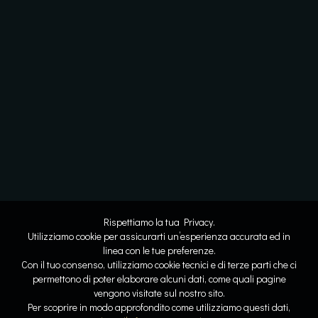
Rispettiamo la tua Privacy.
Utilizziamo cookie per assicurarti un’esperienza accurata ed in
linea con le tue preferenze.
Con il tuo consenso, utilizziamo cookie tecnici e di terze parti che ci
permettono di poter elaborare alcuni dati, come quali pagine
vengono visitate sul nostro sito.
Lo spazio diventa respiro
Dove l’acqua racconta la storia
Per scoprire in modo approfondito come utilizziamo questi dati,