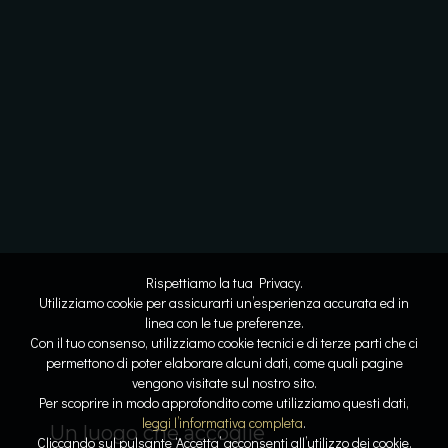
Rispettiamo la tua Privacy.
Utilizziamo cookie per assicurarti un’esperienza accurata ed in
linea con le tue preferenze.
Con il tuo consenso, utilizziamo cookie tecnici e di terze parti che ci
permettono di poter elaborare alcuni dati, come quali pagine
vengono visitate sul nostro sito.
Lo spazio diventa respiro
Dove l’acqua racconta la storia
Per scoprire in modo approfondito come utilizziamo questi dati,
Linee
Riflessi
leggi l’informativa completa
.
Il lusso del tempo per sé
Sospesi tra cielo e lago
Un luogo che accoglie
Cliccando sul pulsante ‘Accetta’ acconsenti all’utilizzo dei cookie,