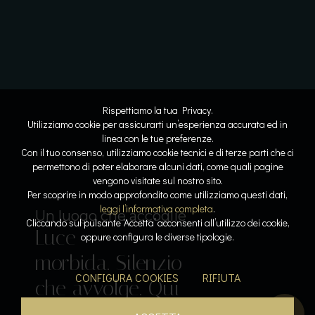
Rispettiamo la tua Privacy.
Utilizziamo cookie per assicurarti un’esperienza accurata ed in
linea con le tue preferenze.
Con il tuo consenso, utilizziamo cookie tecnici e di terze parti che ci
permettono di poter elaborare alcuni dati, come quali pagine
vengono visitate sul nostro sito.
Lo spazio diventa respiro
Dove l’acqua racconta la storia
Per scoprire in modo approfondito come utilizziamo questi dati,
Linee
Riflessi
leggi l’informativa completa
.
Il lusso del tempo per sé
Sospesi tra cielo e lago
Un luogo che accoglie
Cliccando sul pulsante ‘Accetta’ acconsenti all’utilizzo dei cookie,
Luce
pure. Armonia
lenti. Pietra e
Acqua che
Calore, silenzio,
oppure configura le diverse tipologie.
Il gusto come emozione
morbida. Silenzio
leggera. La
luce
accarezza. Orizzonti
respiro. La pace
Sapori che
CONFIGURA COOKIES
RIFIUTA
che avvolge. Qui
bellezza prende
dialogano. La
aperti. Un
diventa
parlano. L’esperienza
tutto rallenta.
forma.
quiete si posa.
istante sospeso.
presenza.
inizia qui.