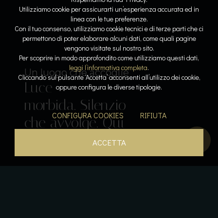
Utilizziamo cookie per assicurarti un’esperienza accurata ed in
linea con le tue preferenze.
Con il tuo consenso, utilizziamo cookie tecnici e di terze parti che ci
permettono di poter elaborare alcuni dati, come quali pagine
vengono visitate sul nostro sito.
Lo spazio diventa respiro
Dove l’acqua racconta la storia
Per scoprire in modo approfondito come utilizziamo questi dati,
Linee
Riflessi
leggi l’informativa completa
.
Il lusso del tempo per sé
Sospesi tra cielo e lago
Un luogo che accoglie
Cliccando sul pulsante ‘Accetta’ acconsenti all’utilizzo dei cookie,
Luce
pure. Armonia
lenti. Pietra e
Acqua che
Calore, silenzio,
oppure configura le diverse tipologie.
Il gusto come emozione
morbida. Silenzio
leggera. La
luce
accarezza. Orizzonti
respiro. La pace
Sapori che
CONFIGURA COOKIES
RIFIUTA
che avvolge. Qui
bellezza prende
dialogano. La
aperti. Un
diventa
parlano. L’esperienza
tutto rallenta.
forma.
quiete si posa.
istante sospeso.
presenza.
inizia qui.
ACCETTA