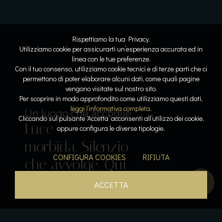
Rispettiamo la tua Privacy.
Utilizziamo cookie per assicurarti un’esperienza accurata ed in
linea con le tue preferenze.
Con il tuo consenso, utilizziamo cookie tecnici e di terze parti che ci
permettono di poter elaborare alcuni dati, come quali pagine
vengono visitate sul nostro sito.
Lo spazio diventa respiro
Dove l’acqua racconta la storia
Per scoprire in modo approfondito come utilizziamo questi dati,
Linee
Riflessi
leggi l’informativa completa
.
Il lusso del tempo per sé
Sospesi tra cielo e lago
Un luogo che accoglie
Cliccando sul pulsante ‘Accetta’ acconsenti all’utilizzo dei cookie,
Luce
pure. Armonia
lenti. Pietra e
Acqua che
Calore, silenzio,
oppure configura le diverse tipologie.
Il gusto come emozione
morbida. Silenzio
leggera. La
luce
accarezza. Orizzonti
respiro. La pace
Sapori che
CONFIGURA COOKIES
RIFIUTA
che avvolge. Qui
bellezza prende
dialogano. La
aperti. Un
diventa
parlano. L’esperienza
tutto rallenta.
forma.
quiete si posa.
istante sospeso.
presenza.
inizia qui.
ACCETTA