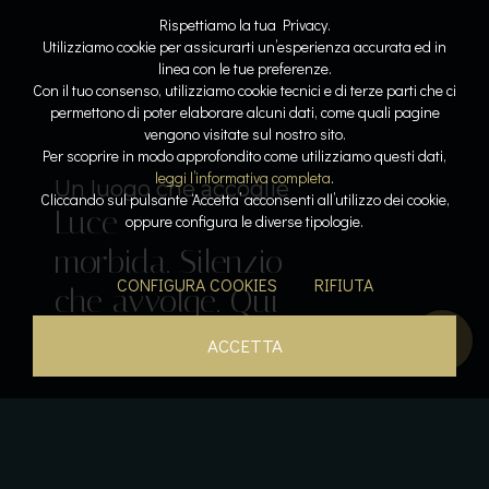
Rispettiamo la tua Privacy.
Utilizziamo cookie per assicurarti un’esperienza accurata ed in
linea con le tue preferenze.
Con il tuo consenso, utilizziamo cookie tecnici e di terze parti che ci
permettono di poter elaborare alcuni dati, come quali pagine
vengono visitate sul nostro sito.
Lo spazio diventa respiro
Dove l’acqua racconta la storia
Per scoprire in modo approfondito come utilizziamo questi dati,
Linee
Riflessi
leggi l’informativa completa
.
Il lusso del tempo per sé
Sospesi tra cielo e lago
Un luogo che accoglie
Cliccando sul pulsante ‘Accetta’ acconsenti all’utilizzo dei cookie,
Luce
pure. Armonia
lenti. Pietra e
Acqua che
Calore, silenzio,
oppure configura le diverse tipologie.
Il gusto come emozione
morbida. Silenzio
leggera. La
luce
accarezza. Orizzonti
respiro. La pace
Sapori che
CONFIGURA COOKIES
RIFIUTA
che avvolge. Qui
bellezza prende
dialogano. La
aperti. Un
diventa
parlano. L’esperienza
tutto rallenta.
forma.
quiete si posa.
istante sospeso.
presenza.
inizia qui.
ACCETTA