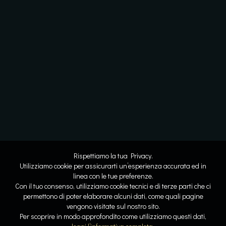
Rispettiamo la tua Privacy.
Utilizziamo cookie per assicurarti un’esperienza accurata ed in
linea con le tue preferenze.
Con il tuo consenso, utilizziamo cookie tecnici e di terze parti che ci
permettono di poter elaborare alcuni dati, come quali pagine
vengono visitate sul nostro sito.
Lo spazio diventa respiro
Dove l’acqua racconta la storia
Per scoprire in modo approfondito come utilizziamo questi dati,